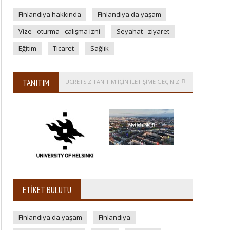
Finlandiya hakkında
Finlandiya'da yaşam
Vize - oturma - çalışma izni
Seyahat - ziyaret
Eğitim
Ticaret
Sağlık
TANITIM
ÜCRETSİZ TANITIM IÇIN ILETIŞIME GEÇINIZ
ETIKET BULUTU
Finlandiya'da yaşam
Finlandiya