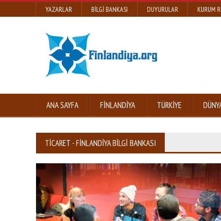
YAZARLAR
BILGI BANKASI
DUYURULAR
KURUM R
ANA SAYFA
FINLANDIYA
TÜRKIYE
DÜNY
TICARET - FINLANDIYA BILGI BANKASI