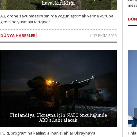
hayal kırıklığı
mesa
AB, drone savunmasını sınırda yoğunlaştırmak yerine Avrupa
DÜN
geneline yaymayı tartışıyor
DÜNYA HABERLERI
17 EKIM 2025
Finlandiya, Ukrayna için NATO öncülüğünde
ABD silahı alacak
Finl
PURL programına katılım; alınan silahlar Ukrayna’ya