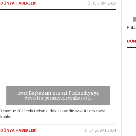
DÜNYA HABERLERI
15 EKIM 2025
Finl
DÜN
İsveç Başbakanı'nın eşi Finlandiya'ya
devletin parasıyla seyahat etti
Temmuz 2023'teki Helsinki'deki İskandinav-ABD zirvesine
katıldı
DÜNYA HABERLERI
21 ŞUBAT 2024