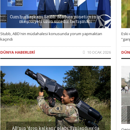
Cumhurbaşkanı Stubb: Maduro yönetiminin
meşruiyeti uzun süredir tartışmalı
Eski
Stubb, ABD'nin müdahalesi konusunda yorum yapmaktan
“gari
kaçındı
DÜN
DÜNYA HABERLERI
10 OCAK 2026
AB’nin ‘dron kalkanı’ planı: Finlandiya’da
Genç