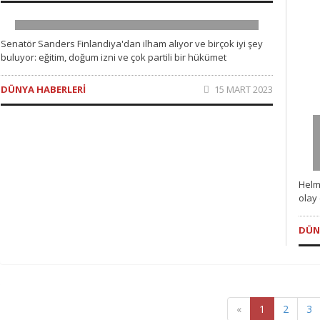
Kapitalizme öfkelenmek gerek
Senatör Sanders Finlandiya'dan ilham alıyor ve birçok iyi şey
buluyor: eğitim, doğum izni ve çok partili bir hükümet
DÜNYA HABERLERI
15 MART 2023
Helm
olay 
DÜN
«
1
2
3