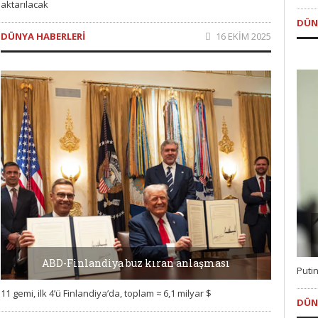
aktarılacak
DÜN
DÜNYA HABERLERI
16 EKIM 2025
ABD-Finlandiya buz kıran anlaşması
Puti
11 gemi, ilk 4’ü Finlandiya’da, toplam ≈ 6,1 milyar $
DÜN