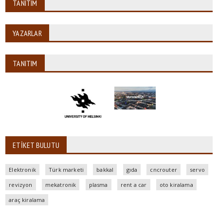
TANITIM
YAZARLAR
TANITIM
ETIKET BULUTU
Elektronik
Türk marketi
bakkal
gıda
cncrouter
servo
revizyon
mekatronik
plasma
rent a car
oto kiralama
araç kiralama