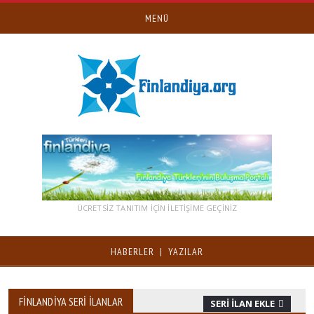
MENÜ
ÜCRETSİZ TANITIM IÇIN ILETIŞIME GEÇINIZ
HABERLER | YAZILAR
FINLANDIYA SERI İLANLAR
SERI İLAN EKLE