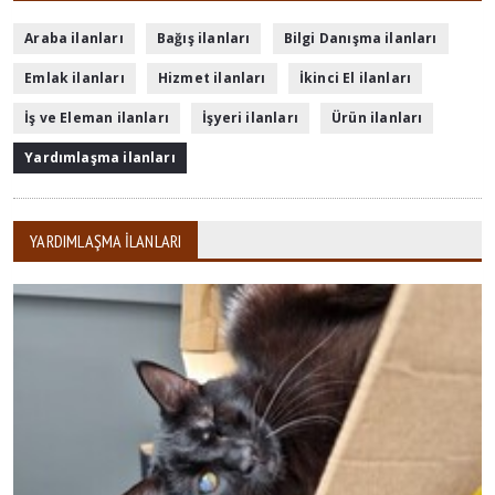
Araba ilanları
Bağış ilanları
Bilgi Danışma ilanları
Emlak ilanları
Hizmet ilanları
İkinci El ilanları
İş ve Eleman ilanları
İşyeri ilanları
Ürün ilanları
Yardımlaşma ilanları
YARDIMLAŞMA ILANLARI