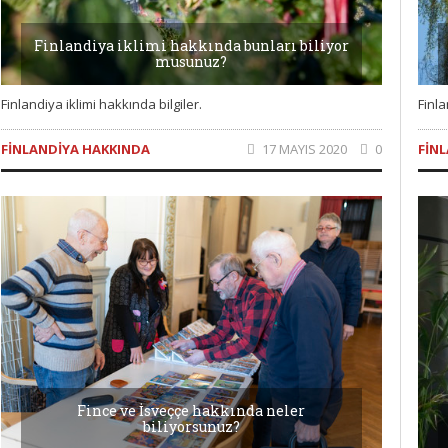
Finlandiya iklimi hakkında bunları biliyor
musunuz?
Finlandiya iklimi hakkında bilgiler.
Finla
FINLANDIYA HAKKINDA
17 MAYIS 2020
0
FIN
Fince ve İsveççe hakkında neler
biliyorsunuz?