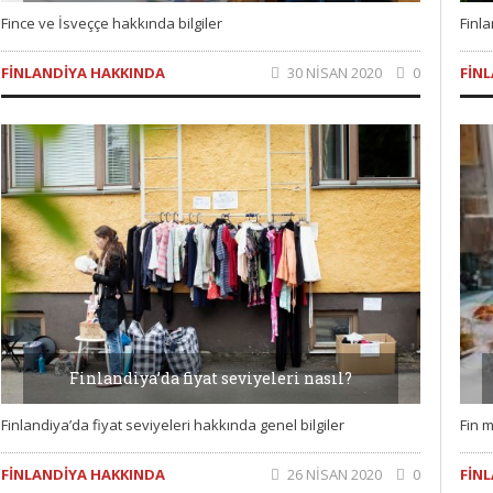
Fince ve İsveççe hakkında bilgiler
Finl
FINLANDIYA HAKKINDA
30 NISAN 2020
0
FIN
Finlandiya’da fiyat seviyeleri nasıl?
Finlandiya’da fiyat seviyeleri hakkında genel bilgiler
Fin 
FINLANDIYA HAKKINDA
26 NISAN 2020
0
FIN