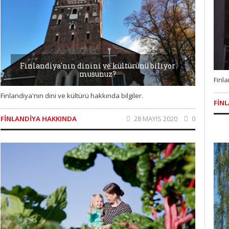
Finlandiya'nın dinini ve kültürünü biliyor
musunuz?
Finla
Finlandiya'nın dini ve kültürü hakkında bilgiler.
FIN
FINLANDIYA HAKKINDA
28 MAYIS 2020
0