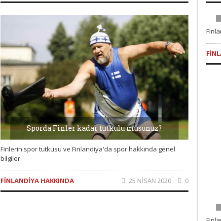
Finla
FIN
Sporda Finler kadar tutkulu musunuz?
Finlerin spor tutkusu ve Finlandiya'da spor hakkında genel
bilgiler
FINLANDIYA HAKKINDA
25 NISAN 2020
0
Finl