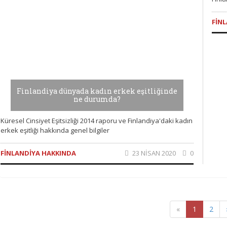
FIN
Finlandiya dünyada kadın erkek eşitliğinde
ne durumda?
Küresel Cinsiyet Eşitsizliği 2014 raporu ve Finlandiya'daki kadın
erkek eşitliği hakkında genel bilgiler
FINLANDIYA HAKKINDA
23 NISAN 2020
0
«
1
2