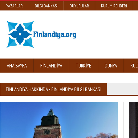
YAZARLAR
BILGI BANKASI
DUYURULAR
KURUM REHBERI
ANA SAYFA
FINLANDIYA
TÜRKIYE
DÜNYA
KÜL
FINLANDIYA HAKKINDA - FINLANDIYA BILGI BANKASI