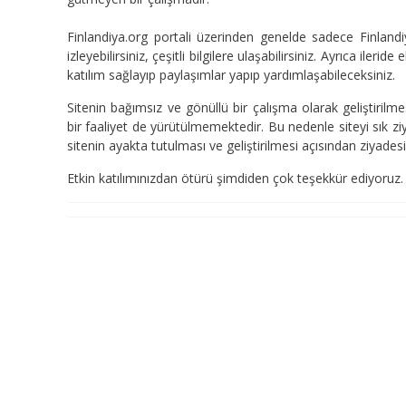
Finlandiya.org portali üzerinden genelde sadece Finland
izleyebilirsiniz, çeşitli bilgilere ulaşabilirsiniz. Ayrıca ilerid
katılım sağlayıp paylaşımlar yapıp yardımlaşabileceksiniz.
Sitenin bağımsız ve gönüllü bir çalışma olarak geliştiril
bir faaliyet de yürütülmemektedir. Bu nedenle siteyi sık zi
s
itenin ayakta tutulması ve geliştirilmesi açısından ziyadesiy
Etkin katılımınızdan ötürü şimdiden çok teşekkür ediyoruz.