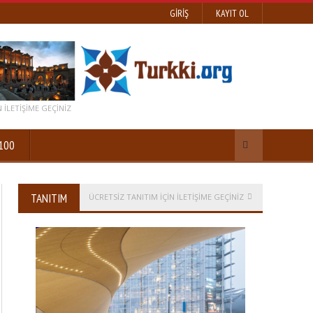
GIRIŞ
KAYIT OL
 ILETIŞIME GEÇINIZ
100
TANITIM
ÜCRETSİZ TANITIM IÇIN ILETIŞIME GEÇINIZ