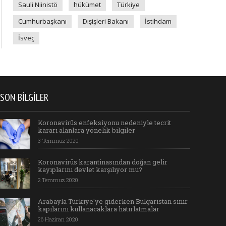
Sauli Niinistö
hükümet
Türkiye
Cumhurbaşkanı
Dışişleri Bakanı
İstihdam
İsveç
SON BILGILER
Koronavirüs enfeksiyonu nedeniyle tecrit
kararı alanlara yönelik bilgiler
3 Temmuz 2020
Koronavirüs karantinasından doğan gelir
kayıplarını devlet karşılıyor mu?
2 Temmuz 2020
Arabayla Türkiye'ye giderken Bulgaristan sınır
kapılarını kullanacaklara hatırlatmalar
26 Haziran 2020