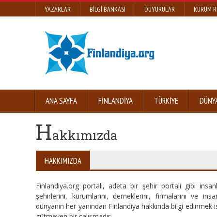
YAZARLAR
BILGI BANKASI
DUYURULAR
KURUM R
ANA SAYFA
FINLANDIYA
TÜRKIYE
DÜNY
H
akkımızda
HAKKIMIZDA
Finlandiya.org portali, adeta bir şehir portali gibi insa
şehirlerini, kurumlarını, derneklerini, firmalarını ve in
dünyanın her yanından Finlandiya hakkında bilgi edinmek 
gütmeyen bir çalışmadır.