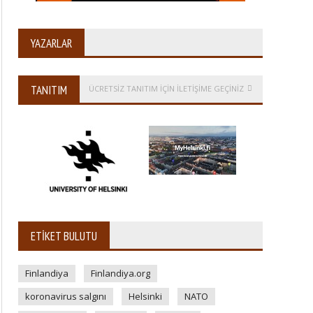
YAZARLAR
TANITIM
ÜCRETSİZ TANITIM IÇIN ILETIŞIME GEÇINIZ
ETIKET BULUTU
Finlandiya
Finlandiya.org
koronavirus salgını
Helsinki
NATO