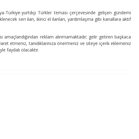
iya-Türkiye-yurtdışı Türkler teması çerçevesinde gelişen gündemi
e eklenecek seri ilan, ikinci el ilanları, yardımlaşma gibi kanallara aktif
mesi amaçlandığından reklam alınmamaktadır; gelir getiren başkaca
yaret etmeniz, tanıdıklarınıza önermeniz ve siteye içerik eklemeniz
le faydalı olacaktır.