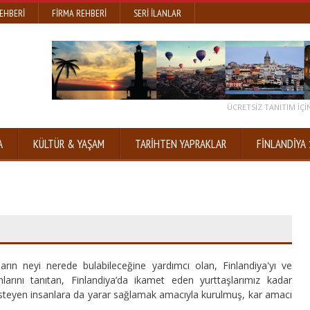
EHBERI
FIRMA REHBERI
SERI İLANLAR
ÜCRETSİZ TANITIM IÇIN
A
KÜLTÜR & YAŞAM
TARİHTEN YAPRAKLAR
FİNLANDİYA 
nların neyi nerede bulabileceğine yardımcı olan, Finlandiya'yı ve
sanlarını tanıtan, Finlandiya’da ikamet eden yurttaşlarımız kadar
isteyen insanlara da yarar sağlamak amacıyla kurulmuş, kar amacı