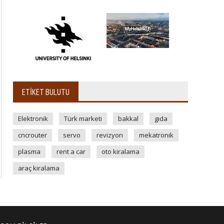
ETIKET BULUTU
Elektronik
Türk marketi
bakkal
gıda
cncrouter
servo
revizyon
mekatronik
plasma
rent a car
oto kiralama
araç kiralama