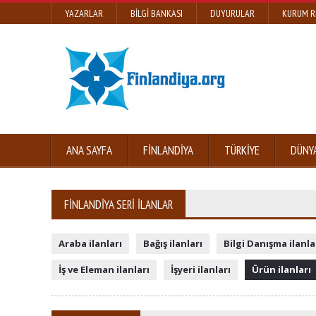
YAZARLAR
BILGI BANKASI
DUYURULAR
KURUM R
ANA SAYFA
FINLANDIYA
TÜRKIYE
DÜNY
FINLANDIYA SERI İLANLAR
Araba ilanları
Bağış ilanları
Bilgi Danışma ilanla
İş ve Eleman ilanları
İşyeri ilanları
Ürün ilanları