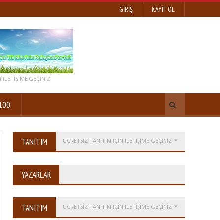
GIRIŞ
KAYIT OL
 ILETIŞIME GEÇINIZ
100
TANITIM
ÜCRETSİZ TANITIM IÇIN ILETIŞIME GEÇINIZ
YAZARLAR
TANITIM
ÜCRETSİZ TANITIM IÇIN ILETIŞIME GEÇINIZ