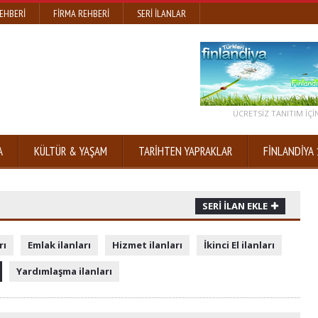
EHBERI
FIRMA REHBERI
SERI İLANLAR
ÜCRETSİZ TANITIM IÇIN
A
KÜLTÜR & YAŞAM
TARİHTEN YAPRAKLAR
FİNLANDİYA 
SERI İLAN EKLE
rı
Emlak ilanları
Hizmet ilanları
İkinci El ilanları
Yardımlaşma ilanları