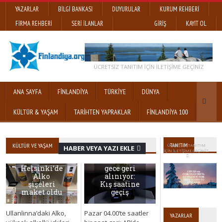
YAZARLAR
BILGI BANKASI
DUYURULAR
KURUM REHBERI
FIRMA REHBERI
SERI İLANLAR
GIRIŞ
KAYIT OL
ÜCRETSİZ TANITIM IÇIN ILETIŞIME GEÇINIZ
ANA SAYFA
FINLANDIYA
TÜRKIYE
DÜNYA
KÜLTÜR & YAŞAM
TARİHTEN YAPRAKLAR
FİNLANDİYA 100
Alkol
TANITIM
KÜLTÜR VE YAŞAM
ÜCRETSİZ TANITIM
HABER VEYA YAZI EKLE
hırsızlığı
IÇIN ILETIŞIME GEÇINIZ
arttı:
Saatler bu
Helsinki’de
gece geri
Alko
alınıyor:
şişeleri
Kış saatine
maket oldu
geçiş
Ullanlinna’daki Alko,
Pazar 04.00’te saatler
YAZARLAR