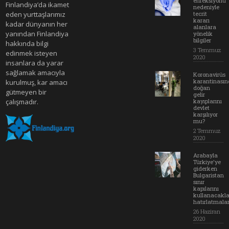
enfeksiyonu
Finlandiya’da ikamet
nedeniyle
eden yurttaşlarımız
tecrit
kararı
kadar dünyanın her
alanlara
yanından Finlandiya
yönelik
bilgiler
hakkında bilgi
3 Temmuz
edinmek isteyen
2020
insanlara da yarar
sağlamak amacıyla
Koronavirüs
karantinası
kurulmuş, kar amacı
doğan
gütmeyen bir
gelir
çalışmadır.
kayıplarını
devlet
karşılıyor
mu?
2 Temmuz
2020
Arabayla
Türkiye'ye
giderken
Bulgaristan
sınır
kapılarını
kullanacakl
hatırlatmala
26 Haziran
2020