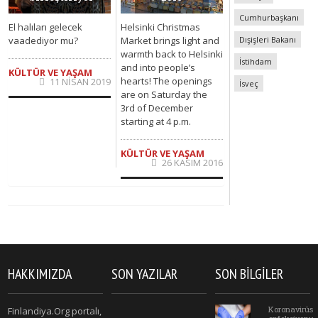
Cumhurbaşkanı
Helsinki Christmas
El halıları gelecek
Market brings light and
vaadediyor mu?
Dışişleri Bakanı
warmth back to Helsinki
İstihdam
and into people’s
KÜLTÜR VE YAŞAM
hearts! The openings
11 NISAN 2019
İsveç
are on Saturday the
3rd of December
starting at 4 p.m.
KÜLTÜR VE YAŞAM
26 KASIM 2016
HAKKIMIZDA
SON YAZILAR
SON BILGILER
Koronavirüs
Finlandiya.Org portalı,