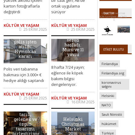
yüksek alkollü içkileri
bir saat geri; AB’de
karton fotoğraflarla
ortak uygulama
değiştirdi
sürüyor
TANITIM
ÜCRETSİZ TANITIM
IÇIN ILETIŞIME GEÇINIZ
KÜLTÜR VE YAŞAM
KÜLTÜR VE YAŞAM
25 EKIM 2025
25 EKIM 2025
Pentulive 5.
Rüşvet alan
sezon
polis işten
başladı:
atıldı:
Muru ve 11
ETIKET BULUTU
Hyvinkää
yavru
kararı
Finlandiya
8 hafta 7/24 yayın;
Polis veri tabanına
eğlence ile köpek
Finlandiya.org
bakması için 3.000+ €
bakımı bilgisi
hediye aldığı saptandı
koronavirus
dengeleniyor.
salgını
KÜLTÜR VE YAŞAM
Helsinki
25 EKIM 2025
KÜLTÜR VE YAŞAM
16 EKIM 2025
NATO
El halıları
tarih,
Sauli Niinistö
Helsinki
gelenek ve
Christmas
özgün
hükümet
Market
tasarımı
2016
birleştiriyor
Türkiye