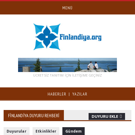
MENÜ
ÜCRETSİZ TANITIM IÇIN ILETIŞIME GEÇINIZ
HABERLER | YAZILAR
FINLANDIYA DUYURU REHBERI
DUYURU EKLE
Duyurular
Etkinlikler
Gündem