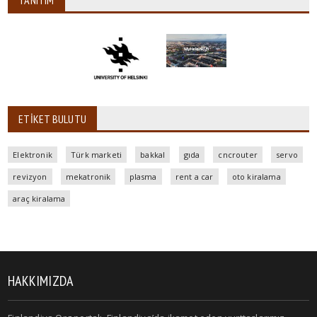
TANITIM
ETIKET BULUTU
Elektronik
Türk marketi
bakkal
gıda
cncrouter
servo
revizyon
mekatronik
plasma
rent a car
oto kiralama
araç kiralama
HAKKIMIZDA