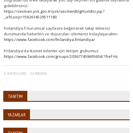
Doğrudan bu linke tıklayarak yurt dışı seçmen sorgulama sayfasına
gidebilirsiniz:
https://secmen.ysk.gov.tr/ysk/secmenBilgiYurtdisi.jsp?
_afrLoop=1592614529511180
Finlandiya.fi kurumsal sayfasını beğenerek takip etmeniz
durumunda haberleri ve duyuruları izlemeniz kolaylaşacaktır:
https://www.facebook.com/finlandiya.finlandiya/
Finlandiya'da ikamet edenler için iletişim grubumuz:
https://www.facebook.com/groups/203677459695634/?fref=ts
KATEGORI:
GÜNDEM
TANITIM
YAZARLAR