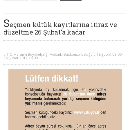
S
eçmen kütük kayıtlarına itiraz ve
düzeltme 26 Şubat'a kadar
T.C. Helsinki Büyükelçiliği Helsinki Başkonsolosluğu
18 Şubat 08:00 -
26 Şubat 2017 16:00