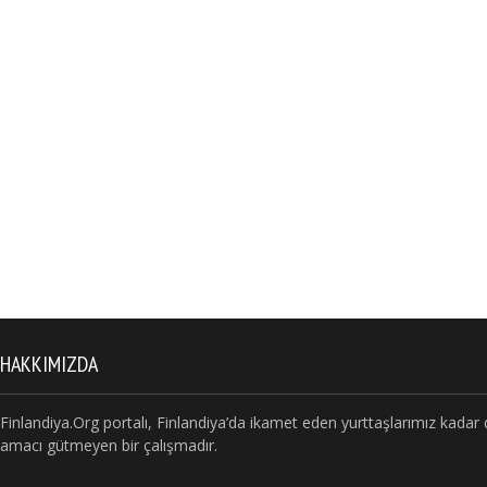
HAKKIMIZDA
Finlandiya.Org portalı, Finlandiya’da ikamet eden yurttaşlarımız kada
amacı gütmeyen bir çalışmadır.