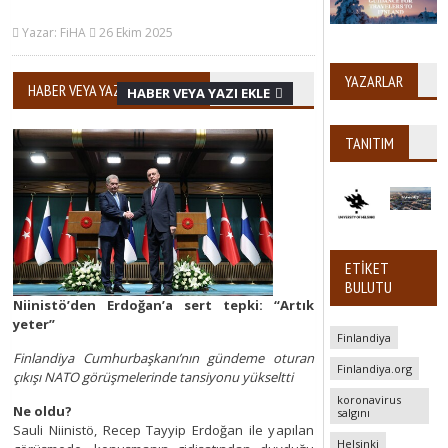
Yazar: FiHA
26 Ekim 2025
YAZARLAR
HABER VEYA YAZI AYRINTILARI
HABER VEYA YAZI EKLE
TANITIM
ETIKET
BULUTU
Niinistö’den Erdoğan’a sert tepki: “Artık
yeter”
Finlandiya
Finlandiya Cumhurbaşkanı’nın gündeme oturan
Finlandiya.org
çıkışı NATO görüşmelerinde tansiyonu yükseltti
koronavirus
Ne oldu?
salgını
Sauli Niinistö, Recep Tayyip Erdoğan ile yapılan
Helsinki