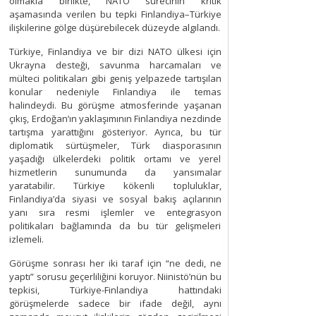
olmakla birlikte, NATO sürecinin kritik
aşamasında verilen bu tepki Finlandiya–Türkiye
ilişkilerine gölge düşürebilecek düzeyde algılandı.
Türkiye, Finlandiya ve bir dizi NATO ülkesi için
Ukrayna desteği, savunma harcamaları ve
mülteci politikaları gibi geniş yelpazede tartışılan
konular nedeniyle Finlandiya ile temas
halindeydi. Bu görüşme atmosferinde yaşanan
çıkış, Erdoğan’ın yaklaşımının Finlandiya nezdinde
tartışma yarattığını gösteriyor. Ayrıca, bu tür
diplomatik sürtüşmeler, Türk diasporasının
yaşadığı ülkelerdeki politik ortamı ve yerel
hizmetlerin sunumunda da yansımalar
yaratabilir. Türkiye kökenli topluluklar,
Finlandiya’da siyasi ve sosyal bakış açılarının
yanı sıra resmi işlemler ve entegrasyon
politikaları bağlamında da bu tür gelişmeleri
izlemeli.
Görüşme sonrası her iki taraf için “ne dedi, ne
yaptı” sorusu geçerliliğini koruyor. Niinistö’nün bu
tepkisi, Türkiye-Finlandiya hattındaki
görüşmelerde sadece bir ifade değil, aynı