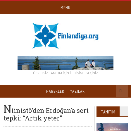
MENÜ
ÜCRETSİZ TANITIM IÇIN ILETIŞIME GEÇINIZ
HABERLER | YAZILAR
N
iinistö’den Erdoğan’a sert
TANITIM
tepki: “Artık yeter”