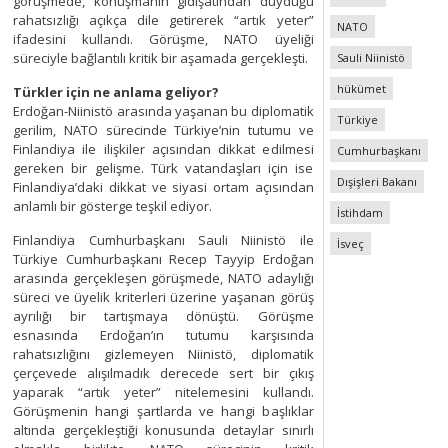
görüşmede, konuşmanın gidişatından duyduğu
rahatsızlığı açıkça dile getirerek “artık yeter”
NATO
ifadesini kullandı. Görüşme, NATO üyeliği
süreciyle bağlantılı kritik bir aşamada gerçekleşti.
Sauli Niinistö
hükümet
Türkler için ne anlama geliyor?
Erdoğan-Niinistö arasında yaşanan bu diplomatik
Türkiye
gerilim, NATO sürecinde Türkiye’nin tutumu ve
Finlandiya ile ilişkiler açısından dikkat edilmesi
Cumhurbaşkanı
gereken bir gelişme. Türk vatandaşları için ise
Dışişleri Bakanı
Finlandiya’daki dikkat ve siyasi ortam açısından
anlamlı bir gösterge teşkil ediyor.
İstihdam
Finlandiya Cumhurbaşkanı Sauli Niinistö ile
İsveç
Türkiye Cumhurbaşkanı Recep Tayyip Erdoğan
arasında gerçekleşen görüşmede, NATO adaylığı
süreci ve üyelik kriterleri üzerine yaşanan görüş
ayrılığı bir tartışmaya dönüştü. Görüşme
esnasında Erdoğan’ın tutumu karşısında
rahatsızlığını gizlemeyen Niinistö, diplomatik
çerçevede alışılmadık derecede sert bir çıkış
yaparak “artık yeter” nitelemesini kullandı.
Görüşmenin hangi şartlarda ve hangi başlıklar
altında gerçekleştiği konusunda detaylar sınırlı