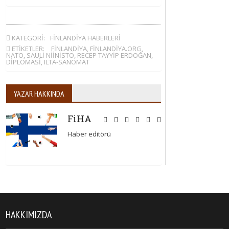
KATEGORI:
FINLANDIYA HABERLERI
ETIKETLER:
FINLANDIYA
,
FINLANDIYA.ORG
,
NATO
,
SAULI NIINISTÖ
,
RECEP TAYYIP ERDOĞAN
,
DIPLOMASI
,
ILTA-SANOMAT
YAZAR HAKKINDA
FiHA
Haber editörü
HAKKIMIZDA