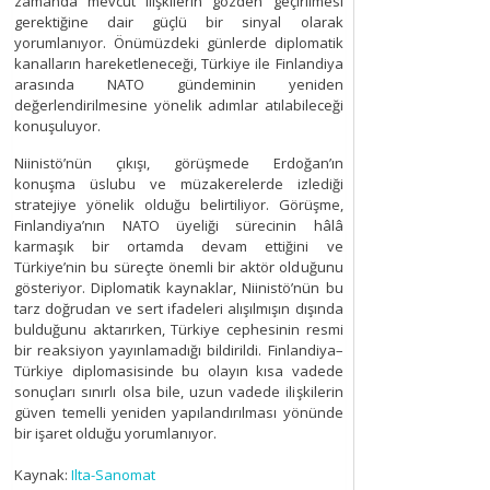
zamanda mevcut ilişkilerin gözden geçirilmesi
gerektiğine dair güçlü bir sinyal olarak
yorumlanıyor. Önümüzdeki günlerde diplomatik
kanalların hareketleneceği, Türkiye ile Finlandiya
arasında NATO gündeminin yeniden
değerlendirilmesine yönelik adımlar atılabileceği
konuşuluyor.
Niinistö’nün çıkışı, görüşmede Erdoğan’ın
konuşma üslubu ve müzakerelerde izlediği
stratejiye yönelik olduğu belirtiliyor. Görüşme,
Finlandiya’nın NATO üyeliği sürecinin hâlâ
karmaşık bir ortamda devam ettiğini ve
Türkiye’nin bu süreçte önemli bir aktör olduğunu
gösteriyor. Diplomatik kaynaklar, Niinistö’nün bu
tarz doğrudan ve sert ifadeleri alışılmışın dışında
bulduğunu aktarırken, Türkiye cephesinin resmi
bir reaksiyon yayınlamadığı bildirildi. Finlandiya–
Türkiye diplomasisinde bu olayın kısa vadede
sonuçları sınırlı olsa bile, uzun vadede ilişkilerin
güven temelli yeniden yapılandırılması yönünde
bir işaret olduğu yorumlanıyor.
Kaynak:
Ilta-Sanomat