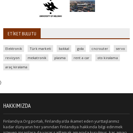
ETIKET BULUTU
Elektronik
Türk marketi
bakkal
gıda
cncrouter
servo
revizyon
mekatronik
plasma
rent a car
oto kiralama
araç kiralama
}
HAKKIMIZDA
Finlandiya.Org portalı, Finlandiya’da ikamet eden yurttaşlarımız
kadar dünyanın her yanından Finlandiya hakkında bilgi edinmek
isteyen insanlara da yarar sağlamak amacıyla kurulmuş, kar amacı