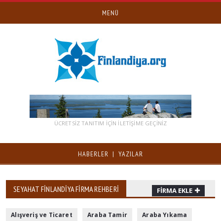
MENÜ
ÜCRETSİZ TANITIM IÇIN ILETIŞIME GEÇINIZ
HABERLER | YAZILAR
SEYAHAT FINLANDIYA FIRMA REHBERI
FIRMA EKLE
Alışveriş ve Ticaret
Araba Tamir
Araba Yıkama