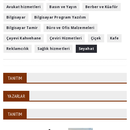
Avukat hizmetleri
Basın ve Yayın
Berber ve Küaför
Bilgisayar
Bilgisayar Program Yazılım
Bilgisayar Tamir
Büro ve Ofis Malzemeleri
Çayevi Kahvehane
Çeviri Hizmetleri
Çiçek
Kafe
Reklamcılık
Sağlık hizmetleri
Seyahat
TANITIM
YAZARLAR
TANITIM